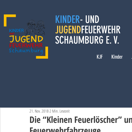
KINDER
- UND
JUGEND
FEUERWEHR
SCHAUMBURG E. V.
KJF
Kinder
21. Nov. 2018
2 Min. Lesezeit
Die “Kleinen Feuerlöscher” un
Feuerwehrfahrzeuge