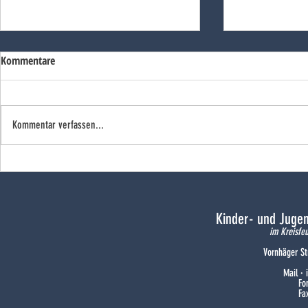
Kommentare
Kommentar verfassen...
Freude bei den Flammenhörnchen
Ein Wochene
Doppeljubilä
Kinder- und Juge
im Kreisfe
Vornhäger St
Mail ·
Fo
Fa