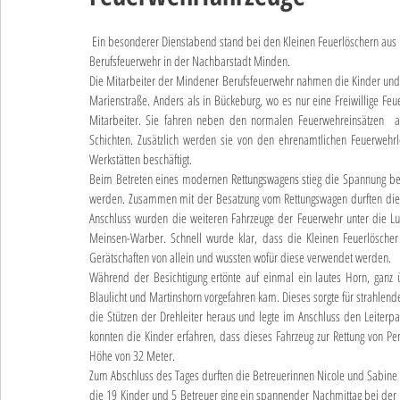
 Ein besonderer Dienstabend stand bei den Kleinen Feuerlöschern aus Meinsen-Warber-Achum auf dem Plan, denn sie besuchten die 
Berufsfeuerwehr in der Nachbarstadt Minden.
Die Mitarbeiter der Mindener Berufsfeuerwehr nahmen die Kinder und 
Marienstraße. Anders als in Bückeburg, wo es nur eine Freiwillige Feu
Mitarbeiter. Sie fahren neben den normalen Feuerwehreinsätzen  a
Schichten. Zusätzlich werden sie von den ehrenamtlichen Feuerwehrleu
Werkstätten beschäftigt.
Beim Betreten eines modernen Rettungswagens stieg die Spannung bei
werden. Zusammen mit der Besatzung vom Rettungswagen durften die K
Anschluss wurden die weiteren Fahrzeuge der Feuerwehr unter die Lu
Meinsen-Warber. Schnell wurde klar, dass die Kleinen Feuerlöscher
Gerätschaften von allein und wussten wofür diese verwendet werden.
Während der Besichtigung ertönte auf einmal ein lautes Horn, ganz 
Blaulicht und Martinshorn vorgefahren kam. Dieses sorgte für strahlen
die Stützen der Drehleiter heraus und legte im Anschluss den Leiterpa
konnten die Kinder erfahren, dass dieses Fahrzeug zur Rettung von Pe
Höhe von 32 Meter.
Zum Abschluss des Tages durften die Betreuerinnen Nicole und Sabine e
die 19 Kinder und 5 Betreuer ging ein spannender Nachmittag bei d