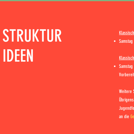
STRUKTUR
Klassisc
Samstag 
IDEEN
Klassisc
Samstag 
Vorberei
Weitere 
Übrigens
Jugendfe
an die
Ge