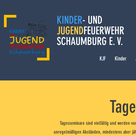
KINDER
- UND
JUGEND
FEUERWEHR
SCHAUMBURG E. V.
KJF
Kinder
Tage
Tagesseminare sind vielfältig und werden v
unregelmäßigen Abständen, mindestens aber jäh