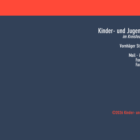
Kinder- und Juge
im Kreisfe
Vornhäger St
Mail ·
Fo
Fa
©2026 Kinder- un