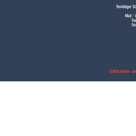
Vornhäger St
Mail ·
Fo
Fa
©2026 Kinder- un