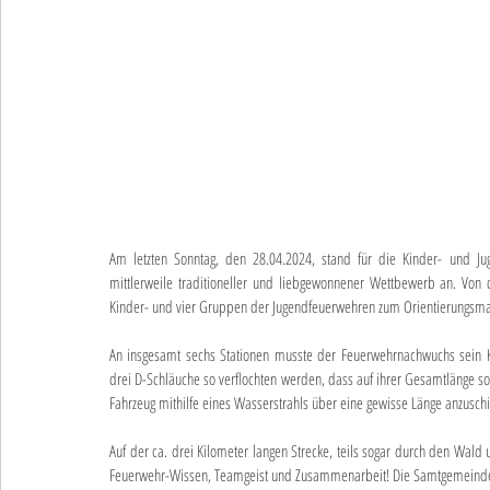
Am letzten Sonntag, den 28.04.2024, stand für die Kinder- und J
mittlerweile traditioneller und liebgewonnener Wettbewerb an. Von
Kinder- und vier Gruppen der Jugendfeuerwehren zum Orientierungsm
An insgesamt sechs Stationen musste der Feuerwehrnachwuchs sein Kö
drei D-Schläuche so verflochten werden, dass auf ihrer Gesamtlänge so v
Fahrzeug mithilfe eines Wasserstrahls über eine gewisse Länge anzusch
Auf der ca. drei Kilometer langen Strecke, teils sogar durch den Wald
Feuerwehr-Wissen, Teamgeist und Zusammenarbeit! Die Samtgemeinde-