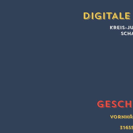
DIGITAL
KREIS-
SCHA
Gesch
Vornhäg
3165