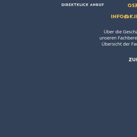
Direktklick Anruf
057
info@kj
Über die Geschäf
unseren Fachberei
Übersicht der Fa
ZU