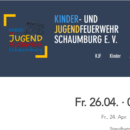
KINDER
- UND
JUGEND
FEUERWEHR
SCHAUMBURG E. V.
KJF
Kinder
Fr. 26.04. ·
Fr., 24. Apr.
  
Standbet