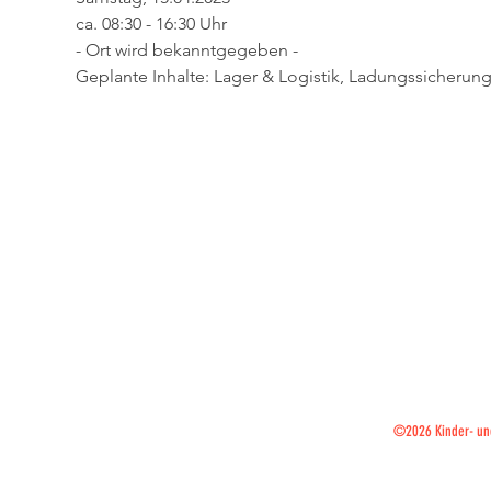
ca. 08:30 - 16:30 Uhr
- Ort wird bekanntgegeben -
Geplante Inhalte: Lager & Logistik, Ladungssicherun
Kinder- und Juge
im Kreisfe
Vornhäger St
Mail ·
Fo
Fa
©2026 Kinder- un