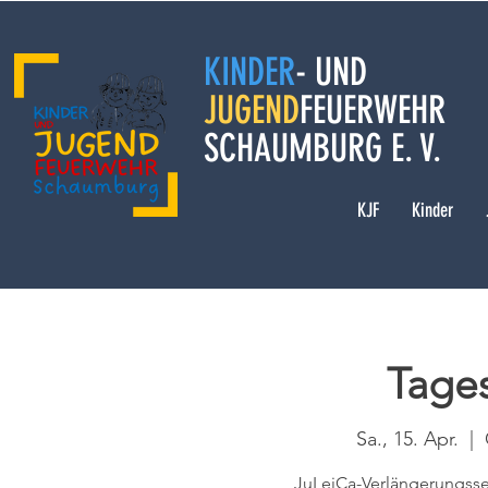
KINDER
- UND
JUGEND
FEUERWEHR
SCHAUMBURG E. V.
KJF
Kinder
Tage
Sa., 15. Apr.
  |  
JuLeiCa-Verlängerungsse