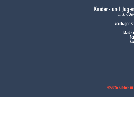
Kinder- und Juge
im Kreisfe
Vornhäger St
Mail ·
Fo
Fa
©2026 Kinder- un