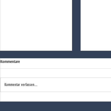
Kommentare
Kommentar verfassen...
Doppelsieg un
Silberdekoriert und
landesqualifiziert