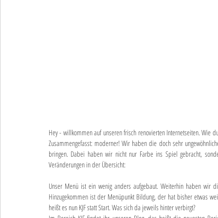
Hey - willkommen auf unseren frisch renovierten Internetseiten. Wie du 
Zusammengefasst: moderner! Wir haben die doch sehr ungewöhnliche Sit
bringen. Dabei haben wir nicht nur Farbe ins Spiel gebracht, sond
Veränderungen in der Übersicht:
Unser Menü ist ein wenig anders aufgebaut. Weiterhin haben wir d
Hinzugekommen ist der Menüpunkt Bildung, der hat bisher etwas weit
heißt es nun KJF statt Start. Was sich da jeweils hinter verbirgt?
Im Bereich KJF findet ihr unseren Blog, das heißt die neuesten Beri