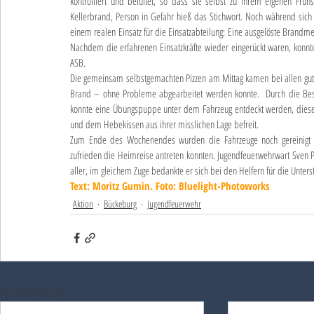
kontrolliert und belüftet, so dass sie selbst zu ihrem eigenen Frü
Kellerbrand, Person in Gefahr hieß das Stichwort. Noch während sich
einem realen Einsatz für die Einsatzabteilung: Eine ausgelöste Brandme
Nachdem die erfahrenen Einsatzkräfte wieder eingerückt waren, konnte
ASB.
Die gemeinsam selbstgemachten Pizzen am Mittag kamen bei allen gut 
Brand – ohne Probleme abgearbeitet werden konnte.  Durch die Besa
konnte eine Übungspuppe unter dem Fahrzeug entdeckt werden, dieser w
und dem Hebekissen aus ihrer misslichen Lage befreit.
Zum Ende des Wochenendes wurden die Fahrzeuge noch gereinigt u
zufrieden die Heimreise antreten konnten. Jugendfeuerwehrwart Sven P
aller, im gleichem Zuge bedankte er sich bei den Helfern für die Unters
Text: Moritz Gumin. Foto: Bluelight-Photoworks
Aktion
Bückeburg
Jugendfeuerwehr
Aktuelle Beiträge