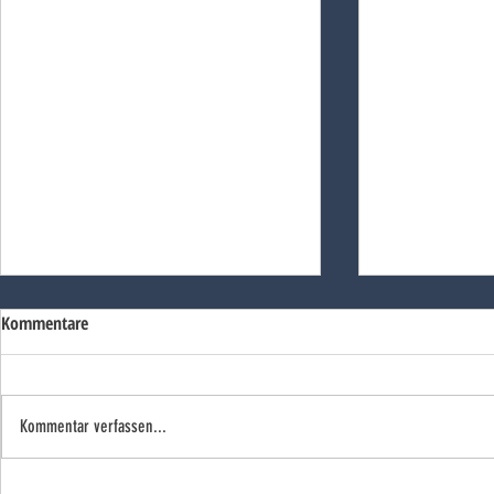
Kommentare
Kommentar verfassen...
Röcke sucht die Ostereier
World Cleanup