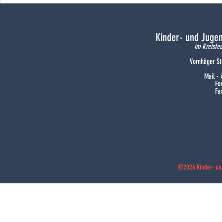
war dabei
Kinder- und Juge
im Kreisfe
Vornhäger St
Mail ·
Fo
Fa
©2026 Kinder- un