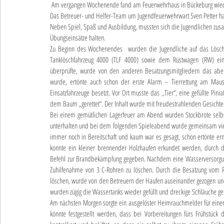
 Am vergangen Wochenende fand am Feuerwehrhaus in Bückeburg wieder ein Übernachtungswochenende der Jugendfeuerwehr Bückeburg-Stadt statt. 
Das Betreuer- und Helfer-Team um Jugendfeuerwehrwart Sven Petter h
Neben Spiel, Spaß und Ausbildung, mussten sich die Jugendlichen zusam
Übungseinsätze halten.
Zu Beginn des Wochenendes  wurden die Jugendliche auf das Lösch
Tanklöschfahrzeug 4000 (TLF 4000) sowie dem Rüstwagen (RW) einge
überprüfte, wurde von den anderen Besatzungsmitgliedern das abe
wurde, ertönte auch schon der erste Alarm – Tierrettung am Maus
Einsatzfahrzeuge besetzt. Vor Ort musste das ‚,Tier“, eine gefüllte Pin
dem Baum „gerettet“. Der Inhalt wurde mit freudestrahlenden Gesichte
Bei einem gemütlichen Lagerfeuer am Abend wurden Stockbrote selbs
unterhalten und bei dem folgenden Spieleabend wurde gemeinsam viel 
immer noch in Bereitschaft und kaum war es gesagt, schon ertönte ern
konnte ein kleiner brennender Holzhaufen erkundet werden, durch de
Befehl zur Brandbekämpfung gegeben. Nachdem eine Wasserversorgun
Zuhilfenahme von 3 C-Rohren zu löschen. Durch die Besatzung vom R
löschen, wurde von den Betreuern der Haufen auseinander gezogen un
wurden zügig die Wassertanks wieder gefüllt und dreckige Schläuche get
Am nächsten Morgen sorgte ein ausgelöster Heimrauchmelder für einen
könnte festgestellt werden, dass bei Vorbereitungen fürs Frühstüc