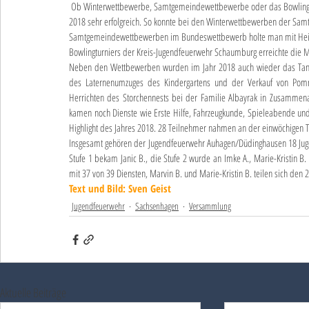
 Ob Winterwettbewerbe, Samtgemeindewettbewerbe oder das Bowlingturnier der Kreisfeuerwehr: Die Jugendfeuerwehr Auhagen/Düdinghausen war 
2018 sehr erfolgreich. So konnte bei den Winterwettbewerben der Sam
Samtgemeindewettbewerben im Bundeswettbewerb holte man mit Heimvo
Bowlingturniers der Kreis-Jugendfeuerwehr Schaumburg erreichte die 
Neben den Wettbewerben wurden im Jahr 2018 auch wieder das Tann
des Laternenumzuges des Kindergartens und der Verkauf von Pommes
Herrichten des Storchennests bei der Familie Albayrak in Zusammena
kamen noch Dienste wie Erste Hilfe, Fahrzeugkunde, Spieleabende und
Highlight des Jahres 2018. 28 Teilnehmer nahmen an der einwöchigen Tou
Insgesamt gehören der Jugendfeuerwehr Auhagen/Düdinghausen 18 Jugen
Stufe 1 bekam Janic B., die Stufe 2 wurde an Imke A., Marie-Kristin B.
mit 37 von 39 Diensten, Marvin B. und Marie-Kristin B. teilen sich den 2
Text und Bild: Sven Geist
Jugendfeuerwehr
Sachsenhagen
Versammlung
Aktuelle Beiträge