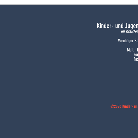
Ein Wochenende zum
Abschluss der
Doppeljubiläum
Winterwettb
Kinder- und Juge
im Kreisfe
Vornhäger St
Mail ·
Fo
Fa
©2026 Kinder- un