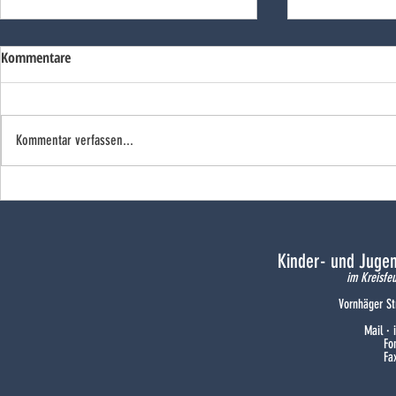
Kommentare
Kommentar verfassen...
Freude bei den Flammenhörnchen
Ein Wochene
Doppeljubilä
Kinder- und Juge
im Kreisfe
Vornhäger St
Mail ·
Fo
Fa