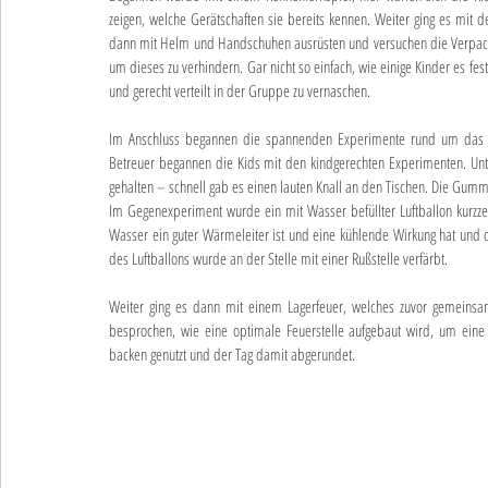
zeigen, welche Gerätschaften sie bereits kennen. Weiter ging es mit d
dann mit Helm und Handschuhen ausrüsten und versuchen die Verpackun
um dieses zu verhindern. Gar nicht so einfach, wie einige Kinder es fes
und gerecht verteilt in der Gruppe zu vernaschen.
Im Anschluss begannen die spannenden Experimente rund um das Th
Betreuer begannen die Kids mit den kindgerechten Experimenten. Unt
gehalten – schnell gab es einen lauten Knall an den Tischen. Die Gumm
Im Gegenexperiment wurde ein mit Wasser befüllter Luftballon kurzzeit
Wasser ein guter Wärmeleiter ist und eine kühlende Wirkung hat und 
des Luftballons wurde an der Stelle mit einer Rußstelle verfärbt.
Weiter ging es dann mit einem Lagerfeuer, welches zuvor gemeinsa
besprochen, wie eine optimale Feuerstelle aufgebaut wird, um eine
backen genutzt und der Tag damit abgerundet.