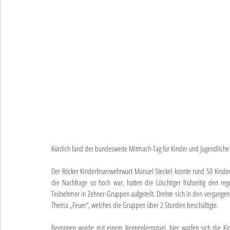
Kürzlich fand der bundesweite Mitmach-Tag für Kinder und Jugendliche b
Der Röcker Kinderfeuerwehrwart Manuel Steckel konnte rund 50 Kinder
die Nachfrage so hoch war, hatten die Löschtiger frühzeitig den re
Teilnehmer in Zehner-Gruppen aufgeteilt. Drehte sich in den vergangen
Thema „Feuer“, welches die Gruppen über 2 Stunden beschäftigte.
Begonnen wurde mit einem Kennenlernspiel, hier warfen sich die Kids 