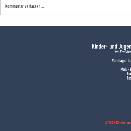
Kommentar verfassen...
Freude bei den Flammenhörnchen
Ein Wochene
Doppeljubilä
Kinder- und Juge
im Kreisfe
Vornhäger St
Mail ·
Fo
Fa
©2026 Kinder- un