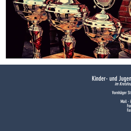
Kinder- und Juge
im Kreisfe
Vornhäger St
Mail ·
Fo
Fa