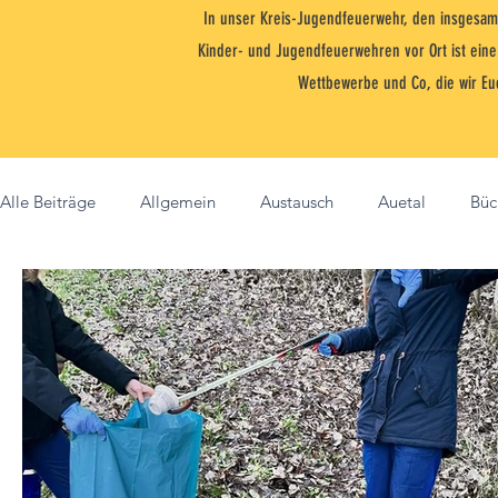
In unser Kreis-Jugendfeuerwehr, den insgesam
Kinder- und Jugendfeuerwehren vor Ort ist ein
Wettbewerbe und Co, die wir Eu
Alle Beiträge
Allgemein
Austausch
Auetal
Büc
Nenndorf
NJF
Integration
Jugendfeuerwehr
Ori-Marsch
Nienstädt
Jugendforum
Flori
Kinderfeuerwehr
Bildung
Brandfloh
Eilsen