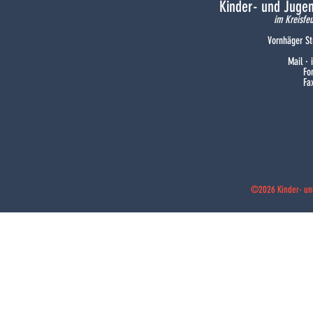
Kinder- und Juge
im Kreisfe
Vornhäger St
Mail ·
Fo
Fa
©2026 Kinder- un