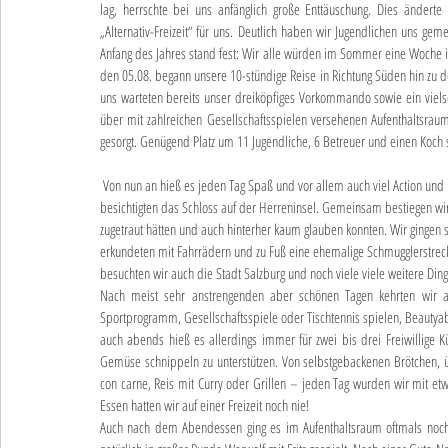
lag, herrschte bei uns anfänglich große Enttäuschung. Dies änderte s
„Alternativ-Freizeit“ für uns. Deutlich haben wir Jugendlichen uns ge
Anfang des Jahres stand fest: Wir alle würden im Sommer eine Woche i
den 05.08. begann unsere 10-stündige Reise in Richtung Süden hin zu de
uns warteten bereits unser dreiköpfiges Vorkommando sowie ein vielsei
über mit zahlreichen Gesellschaftsspielen versehenen Aufenthaltsraum 
gesorgt. Genügend Platz um 11 Jugendliche, 6 Betreuer und einen Koch 
 Von nun an hieß es jeden Tag Spaß und vor allem auch viel Action und Bewegung. Trotz schlechten Wetters besuchten wir den Chiemsee und 
besichtigten das Schloss auf der Herreninsel. Gemeinsam bestiegen wi
zugetraut hätten und auch hinterher kaum glauben konnten. Wir gin
erkundeten mit Fahrrädern und zu Fuß eine ehemalige Schmugglerstreck
besuchten wir auch die Stadt Salzburg und noch viele viele weitere Ding
Nach meist sehr anstrengenden aber schönen Tagen kehrten wir ab
Sportprogramm, Gesellschaftsspiele oder Tischtennis spielen, Beautya
auch abends hieß es allerdings immer für zwei bis drei Freiwillige 
Gemüse schnippeln zu unterstützen. Von selbstgebackenen Brötchen, üb
con carne, Reis mit Curry oder Grillen – jeden Tag wurden wir mit e
Essen hatten wir auf einer Freizeit noch nie!
Auch nach dem Abendessen ging es im Aufenthaltsraum oftmals noch w