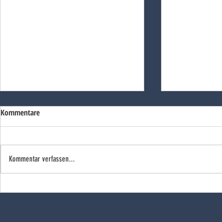
Kommentare
Kommentar verfassen...
Röcke sucht die Ostereier
World Cleanup
war dabei