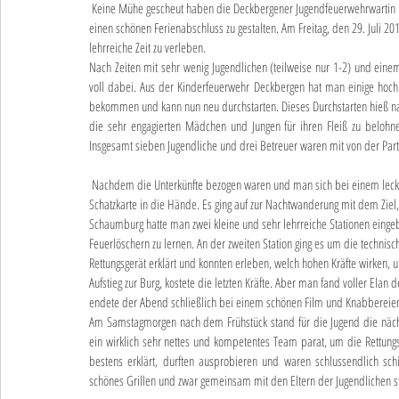
 Keine Mühe gescheut haben die Deckbergener Jugendfeuerwehrwartin Maike Söder und ihr kleines aber feines Betreuerteam, um ihren Schützlingen 
einen schönen Ferienabschluss zu gestalten. Am Freitag, den 29. Juli 
lehrreiche Zeit zu verleben.
Nach Zeiten mit sehr wenig Jugendlichen (teilweise nur 1-2) und eine
voll dabei. Aus der Kinderfeuerwehr Deckbergen hat man einige hoch 
bekommen und kann nun neu durchstarten. Dieses Durchstarten hieß n
die sehr engagierten Mädchen und Jungen für ihren Fleiß zu belohn
Insgesamt sieben Jugendliche und drei Betreuer waren mit von der Part
 Nachdem die Unterkünfte bezogen waren und man sich bei einem leckeren Abendessen gestärkt hatte, erhielt der Feuerwehrnachwuchs eine 
Schatzkarte in die Hände. Es ging auf zur Nachtwanderung mit dem Zie
Schaumburg hatte man zwei kleine und sehr lehrreiche Stationen eingeb
Feuerlöschern zu lernen. An der zweiten Station ging es um die techni
Rettungsgerät erklärt und konnten erleben, welch hohen Kräfte wirken, um
Aufstieg zur Burg, kostete die letzten Kräfte. Aber man fand voller Ela
endete der Abend schließlich bei einem schönen Film und Knabbereie
Am Samstagmorgen nach dem Frühstück stand für die Jugend die nächst
ein wirklich sehr nettes und kompetentes Team parat, um die Rettun
bestens erklärt, durften ausprobieren und waren schlussendlich sc
schönes Grillen und zwar gemeinsam mit den Eltern der Jugendlichen st