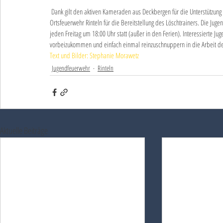
 Dank gilt den aktiven Kameraden aus Deckbergen für die Unterstützung beim Nachtmarsch, der Rettungswache Rinteln für die Führung sowie der 
Ortsfeuerwehr Rinteln für die Bereitstellung des Löschtrainers. Die Jug
jeden Freitag um 18:00 Uhr statt (außer in den Ferien). Interessierte Jug
vorbeizukommen und einfach einmal reinzuschnuppern in die Arbeit d
Text und Bilder: Stephanie Morawetz
Jugendfeuerwehr
Rinteln
Aktuelle Beiträge