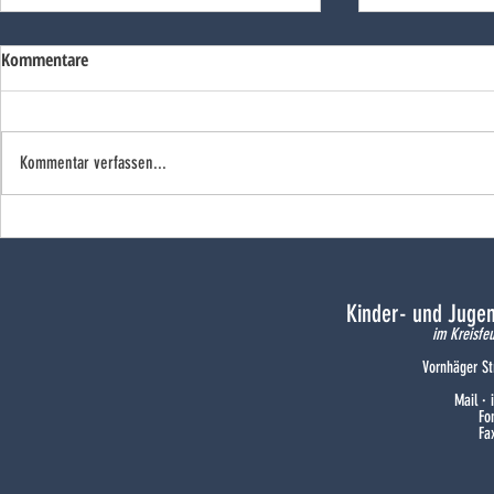
Kommentare
Kommentar verfassen...
Pollhäger Sieg
Freude bei den Flammenhörnchen
Kinder- und Juge
im Kreisfe
Vornhäger St
Mail ·
Fo
Fa