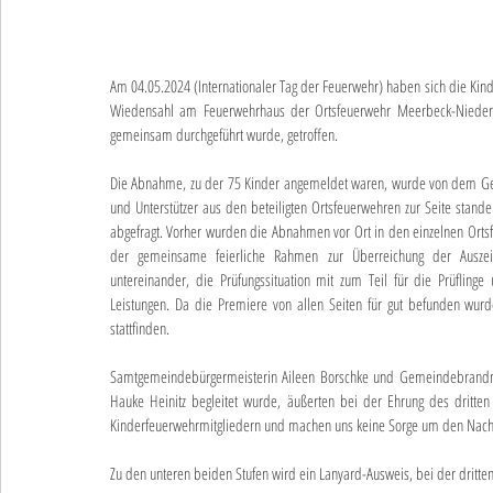
Am 04.05.2024 (Internationaler Tag der Feuerwehr) haben sich die K
Wiedensahl am Feuerwehrhaus der Ortsfeuerwehr Meerbeck-Niedernw
gemeinsam durchgeführt wurde, getroffen.
Die Abnahme, zu der 75 Kinder angemeldet waren, wurde von dem Gem
und Unterstützer aus den beteiligten Ortsfeuerwehren zur Seite standen
abgefragt. Vorher wurden die Abnahmen vor Ort in den einzelnen Ortsfe
der gemeinsame feierliche Rahmen zur Überreichung der Auszei
untereinander, die Prüfungssituation mit zum Teil für die Prüflinge
Leistungen. Da die Premiere von allen Seiten für gut befunden wu
stattfinden.
Samtgemeindebürgermeisterin Aileen Borschke und Gemeindebrandmei
Hauke Heinitz begleitet wurde, äußerten bei der Ehrung des dritten 
Kinderfeuerwehrmitgliedern und machen uns keine Sorge um den Nac
Zu den unteren beiden Stufen wird ein Lanyard-Ausweis, bei der dritten