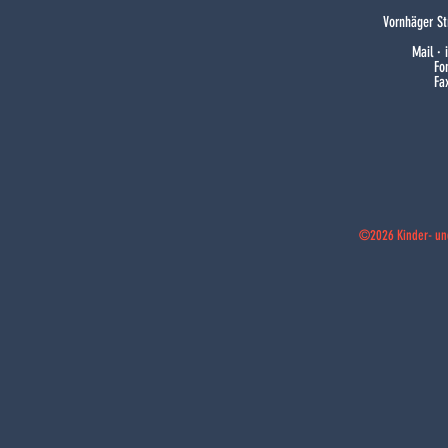
Vornhäger St
Mail ·
Fo
Fa
©2026 Kinder- un