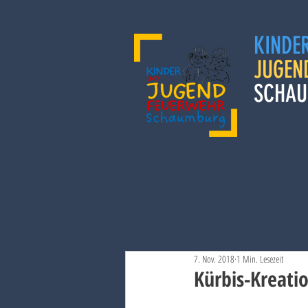
KINDE
JUGEN
SCHAU
7. Nov. 2018
1 Min. Lesezeit
Kürbis-Kreati