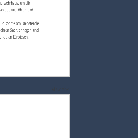
r an das Aushöhlen und 
. So konnte am Dienstende 
wehren Sachsenhagen und 
pendeten Kürbissen.
Alle ansehen