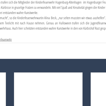
Kürbisse in gruselige Fratzen zu verwandeln. Mit viel Spaß und Kreativität gingen die Kinde
bei entstanden wahre Kunstwerke.
emacht”, so die Kinderfeuerwehrwartin Alina Beck, „nur selten mussten wir etwas aushelfen”
inem Teelicht mit nach Hause nehmen. Genau an Halloween trafen sich die Jugendfeuer
hrhaus. Auch hier schnitzten entstanden wahre Kunstwerke in den von Kürbishof Rust ges
rfeuerwehr