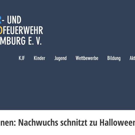
R
- UND
D
FEUERWEHR
MBURG E. V.
KJF
Kinder
Jugend
Wettbewerbe
Bildung
Ak
onen: Nachwuchs schnitzt zu Hallowee