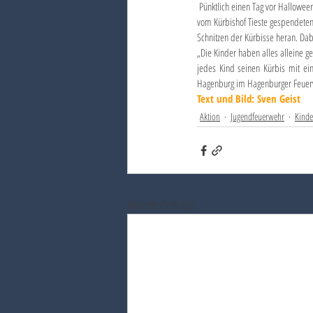
 Pünktlich einen Tag vor Halloween trafen sich die Mitglieder der Kinderfeuerwehr Hagenburg-Altenhagen  im Hagenburger Feuerwehrhaus, um die 
vom Kürbishof Tieste gespendeten 
Schnitzen der Kürbisse heran. Da
„Die Kinder haben alles alleine g
jedes Kind seinen Kürbis mit e
Hagenburg im Hagenburger Feuerwe
Text und Bild: Sven Geist
Aktion
Jugendfeuerwehr
Kinde
Aktuelle Beiträge