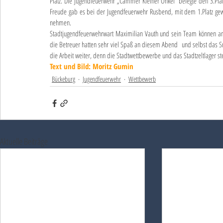
Platz. Die Jugendfeuerwehr „Cammer Kleiner Onkel“ belegte den 3.Pla
Freude gab es bei der Jugendfeuerwehr Rusbend, mit dem 1.Platz g
nehmen.
Stadtjugendfeuerwehrwart Maximilian Vauth und sein Team können am 
die Betreuer hatten sehr viel Spaß an diesem Abend  und selbst das S
die Arbeit weiter, denn die Stadtwettbewerbe und das Stadtzeltlager ste
Text und Bild: Moritz Gumin
Bückeburg
Jugendfeuerwehr
Wettbewerb
Aktuelle Beiträge