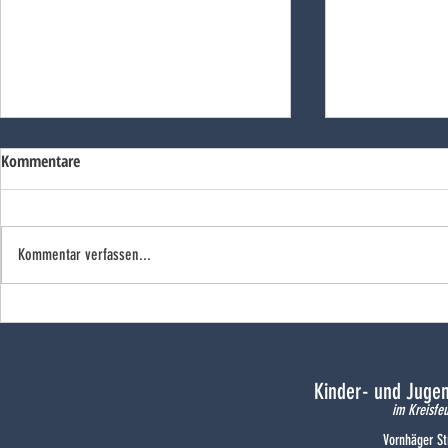
Kommentare
Kommentar verfassen...
Doppelsieg un
Silberdekoriert und
landesqualifiziert
Kinder- und Juge
im Kreisfe
Vornhäger St