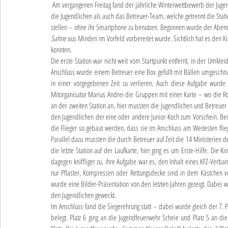
 Am vergangenen Freitag fand der jährliche Winterwettbewerb der Jugendfeuerwehren aus Bückeburg im Ortsteil Röcke statt. Hierbei mussten sowohl 
die Jugendlichen als auch das Betreuer-Team, welche getrennt die Stati
stellen – ohne ihr Smartphone zu benutzen. Begonnen wurde der Abend
Sahne
 aus Minden im Vorfeld vorbereitet wurde. Sichtlich hat es den 
konnten.
Die erste Station war nicht weit vom Startpunkt entfernt, in der Umkl
Anschluss wurde einem Betreuer eine Box gefüllt mit Bällen umgeschnal
in einer vorgegebenen Zeit zu verlieren. Auch diese Aufgabe wurde mi
Mitorganisator Marius Andrei die Gruppen mit einer Karte – wo die 
an der zweiten Station an, hier mussten die Jugendlichen und Betreu
den Jugendlichen der eine oder andere Junior-Koch zum Vorschein. Bei 
die Flieger so gebaut werden, dass sie im Anschluss am Weitesten fli
Parallel dazu mussten die durch Betreuer auf Zeit die 14 Ministerien 
die letzte Station auf der Laufkarte, hier ging es um Erste-Hilfe. Die 
dagegen kniffliger zu, ihre Aufgabe war es, den Inhalt eines KFZ-Verban
nur Pflaster, Kompressen oder Rettungsdecke sind in dem Kästchen v
wurde eine Bilder-Präsentation von den letzten Jahren gezeigt. Dabei
den Jugendlichen geweckt.
Im Anschluss fand die Siegerehrung statt – dabei wurde gleich der 7.
belegt. Platz 6 ging an die Jugendfeuerwehr Scheie und Platz 5 an 