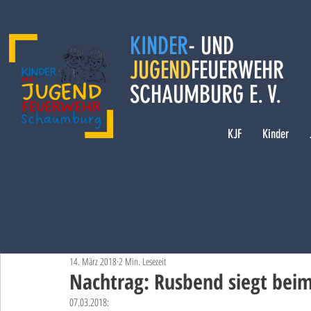
KINDER
- UND
JUGEND
FEUERWEHR
SCHAUMBURG E. V.
KJF
Kinder
14. März 2018
2 Min. Lesezeit
Nachtrag: Rusbend siegt be
07.03.2018: 