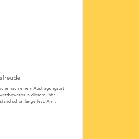
en aus Schaumburg, Diepholz,
desheim, Holzminden, Nienburg
t gegangen und haben bei
 ihr Können im
sfreude
Suche nach einem Austragungsort
wettbewerbs in diesem Jahr
stand schon lange fest: Am
ndfeuerwehren in Schaumburg
engewinner und die
 wissen wir: Obernkirchen war
d Bezirksfreuden gefeiert