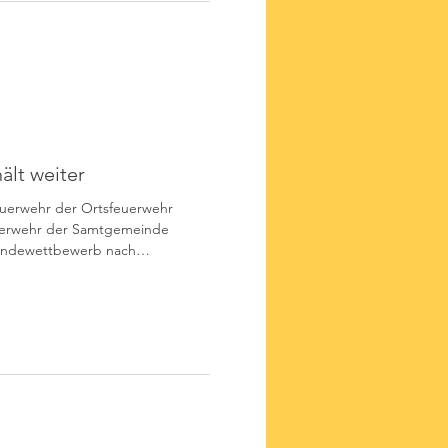
ält weiter
euerwehr der Ortsfeuerwehr
euerwehr der Samtgemeinde
ndewettbewerb nach
erichtet. Die ersten beiden
uppen der JF Pollhagen (1421
und vier an die beiden Gruppen
 (1330 bzw. 1321 Punkte),
ehren Nordsehl-Lauenhagen
(12