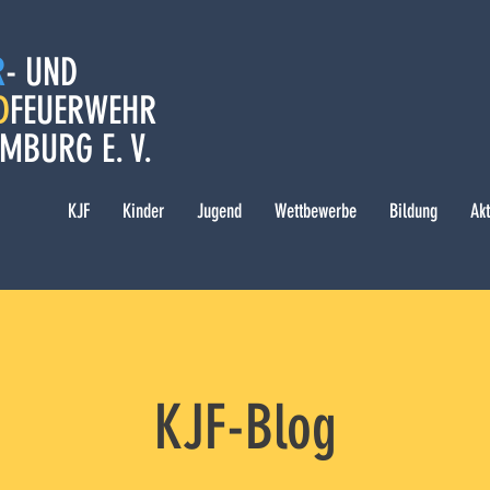
R
- UND
D
FEUERWEHR
MBURG E. V.
KJF
Kinder
Jugend
Wettbewerbe
Bildung
Ak
KJF-Blog