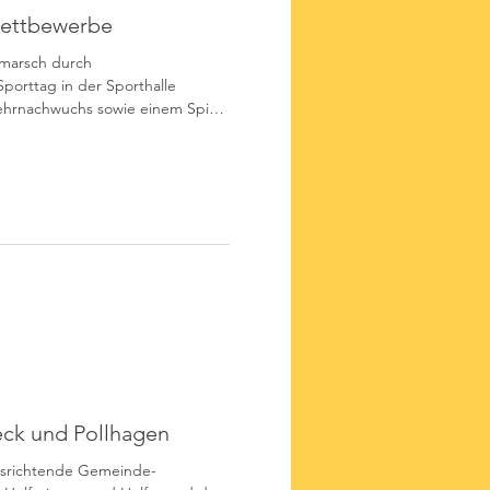
wettbewerbe
marsch durch
orttag in der Sporthalle
hrnachwuchs sowie einem Spiel
uerwehren in der Samtgemeinde
lich stattfindenden
itionellen Orientierungsmarsch,
sen. Bei der
durch Gemeindejugendwart
das Gesamtergebnis all
eck und Pollhagen
ausrichtende Gemeinde-