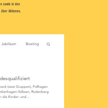
n sowie in den
 über Aktionen,
Jubiläum
Bowling
ernwöhren
desqualifiziert
ernkirchen
eck (zwei Gruppen), Pollhagen
rankenhagen-Volksen, Rodenberg
n die Kinder- und
Versammlung
m 14. Juni beim
 in der Region Hannover