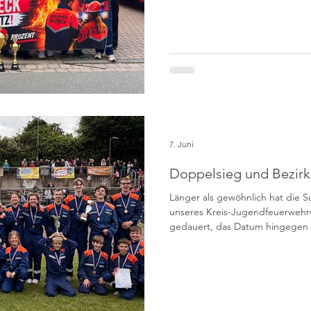
vertreten. Insgesamt 75 Grupp
Hameln-Pyrmont, Hannover, Hil
und Northeim sind an den Star
gemischten Wetterverhältnissen
7. Juni
Doppelsieg und Bezirk
Länger als gewöhnlich hat die 
unseres Kreis-Jugendfeuerwehr
gedauert, das Datum hingegen 
07.06.2026 ermitteln die Juge
ihren Kreismeister, die Medaill
Bezirksqualifikanten. Und heute
der Ort, an dem Doppelsiege un
werden konnten. Bewölkt, windig, manchmal nieselig –