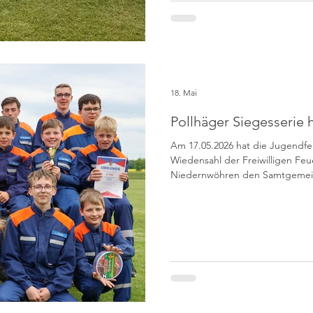
wettertechnisch hätte es zu
18. Mai
Pollhäger Siegesserie h
Am 17.05.2026 hat die Jugendf
Wiedensahl der Freiwilligen F
Niedernwöhren den Samtgemei
bundeseinheitlichen Regeln ausg
Plätze gingen an die beiden Gr
bzw. 1395 Punkte), Plätze drei 
der JF Meerbeck-Niedernwöhren
gefolgt von den Jugendfeuerw
(1283,9 Punkte) und Wiedensahl 