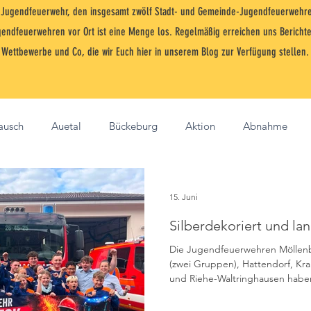
s-Jugendfeuerwehr, den insgesamt zwölf Stadt- und Gemeinde-Jugendfeuerwehre
gendfeuerwehren vor Ort ist eine Menge los. Regelmäßig erreichen uns Berichte
Wettbewerbe und Co, die wir Euch hier in unserem Blog zur Verfügung stellen.
ausch
Auetal
Bückeburg
Aktion
Abnahme
ion
Jugendfeuerwehr
Landkreis
Lindhorst
Nied
15. Juni
Silberdekoriert und lan
Jugendforum
Flori
Rinteln
Leistungsspange
Ob
Die Jugendfeuerwehren Möllenb
(zwei Gruppen), Hattendorf, K
und Riehe-Waltringhausen habe
Brandfloh
Eilsen
Jugendflamme
CTIF
DJF
Jugendfeuerwehr Schaumburg a
Bezirksentscheid in Berenbostel