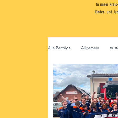
In unser Krei
Kinder- und Ju
Alle Beiträge
Allgemein
Aust
Nenndorf
NJF
Integrat
Ori-Marsch
Nienstädt
Kinderfeuerwehr
Bildung