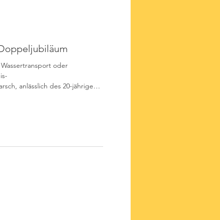
Doppeljubiläum
 Wassertransport oder
is-
sch, anlässlich des 20-jährigen
 Wölpinghausen, haben die 34
mt sechs Stationen mit
. Am Ende siegten die
ckeburg-Stadt vor der Gruppe
 Krankenhagen-Volksen (Gruppe
ghausen blickte an diesem