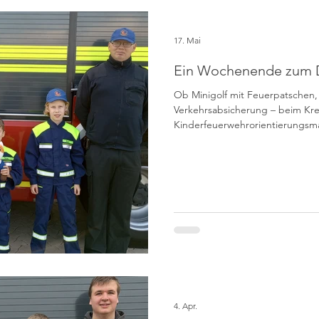
17. Mai
Ein Wochenende zum 
Ob Minigolf mit Feuerpatschen,
Verkehrsabsicherung – beim Kre
Kinderfeuerwehrorientierungsmar
Jubiläums der Kinderfeuerwehr
teilnehmenden Gruppen insgesa
spannenden Aufgaben bewältigt
Feuerfüchse (Gruppe 2) aus Bü
„Unter der Schaumburg“ sowie
1). Die Jugendfeuerwehr Wöpin
4. Apr.