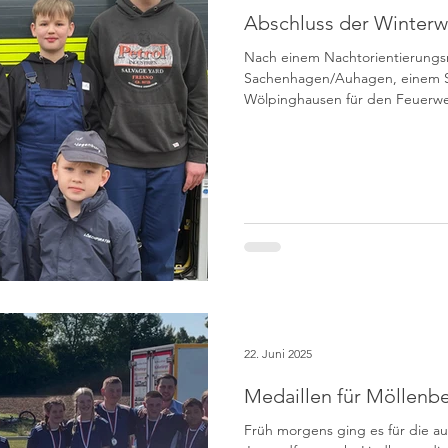
Abschluss der Winter
Nach einem Nachtorientierungs
Sachenhagen/Auhagen, einem Sp
Wölpinghausen für den Feuerwe
ohne Grenzen für die Kinderfe
Sachsenhagen, endeten die jähr
Winterwettbewerbe mit dem trad
diesmal am Gerätehaus in Wölpinghau
abschließenden Siegerehrung 
Cedric Büsselberg wurde dann 
22. Juni 2025
Medaillen für Möllenb
Früh morgens ging es für die 