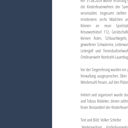
Am 31.08.2024 wurde erstmalig 
die Kinderfeuerwehren der Sam
veranstaltet. Insgesamt stellt
mindestens sechs Mädchen und
Können an neun Spielstation
Kreuzworträtsel 112, Gerätschaf
kleinen Ästen, Schlauchkegeln,
geworfener Schwämme, Leiterwand
Leitergolf und Tennisballzielw
Ortsfeuerwehr Nordsehl-Lauenhag
Vor der Siegerehrung wurden ein 
Verwaltung ausgesprochen. Über
Wiedensahl freuen, auf den Plät
Initiiert und organisiert wurde
und Tobias Bödeker, denen zahlre
fester Bestandteil der Kinderfe
Text und Bild: Volker Scheibe
Niedernwöhren
Kinderfeuerwehr