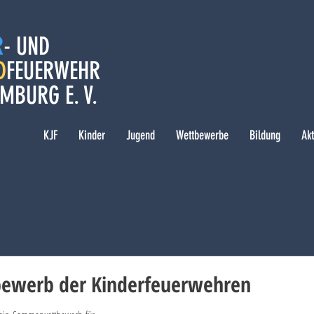
R
- UND
D
FEUERWEHR
MBURG E. V.
KJF
Kinder
Jugend
Wettbewerbe
Bildung
Ak
werb der Kinderfeuerwehren