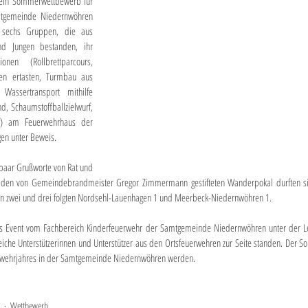
ein Sommerwettbewerb für 
tgemeinde Niedernwöhren 
en sechs Gruppen, die aus 
 Jungen bestanden, ihr 
en (Rollbrettparcours, 
ten ertasten, Turmbau aus 
 Wassertransport mithilfe 
, Schaumstoffballzielwurf, 
urf) am Feuerwehrhaus der 
en unter Beweis.
paar Grußworte von Rat und 
 den von Gemeindebrandmeister Gregor Zimmermann gestifteten Wanderpokal durften si
zen zwei und drei folgten Nordsehl-Lauenhagen 1 und Meerbeck-Niedernwöhren 1.
 das Event vom Fachbereich Kinderfeuerwehr der Samtgemeinde Niedernwöhren unter der Le
iche Unterstützerinnen und Unterstützer aus den Ortsfeuerwehren zur Seite standen. Der S
uerwehrjahres in der Samtgemeinde Niedernwöhren werden.
Wettbewerb