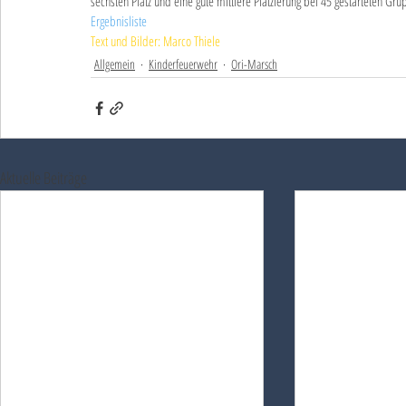
sechsten Platz und eine gute mittlere Platzierung bei 45 gestarteten Gru
Ergebnisliste
Text und Bilder: Marco Thiele
Allgemein
Kinderfeuerwehr
Ori-Marsch
Aktuelle Beiträge