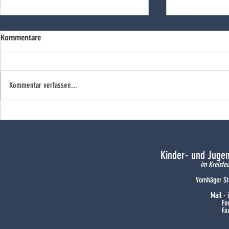
Kommentare
Kommentar verfassen...
Doppelsieg un
Silberdekoriert und
landesqualifiziert
Kinder- und Juge
im Kreisfe
Vornhäger St
Mail ·
Fo
Fa