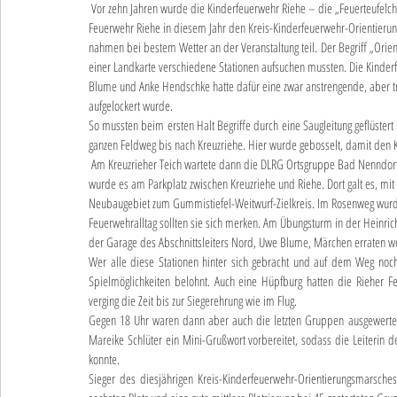
 Vor zehn Jahren wurde die Kinderfeuerwehr Riehe – die „Feuerteufelchen“ – gegründet. Um diesen Geburtstag gebührend zu feiern, richtete die 
Feuerwehr Riehe in diesem Jahr den Kreis-Kinderfeuerwehr-Orientier
nahmen bei bestem Wetter an der Veranstaltung teil. Der Begriff „Orien
einer Landkarte verschiedene Stationen aufsuchen mussten. Die Kinde
Blume und Anke Hendschke hatte dafür eine zwar anstrengende, aber tr
aufgelockert wurde.
So mussten beim ersten Halt Begriffe durch eine Saugleitung geflüstert 
ganzen Feldweg bis nach Kreuzriehe. Hier wurde gebosselt, damit den K
 Am Kreuzrieher Teich wartete dann die DLRG Ortsgruppe Bad Nenndorf und ließ die Gruppen über den „großen“ Teich schippern. Feuerwehrtechnisch 
wurde es am Parkplatz zwischen Kreuzriehe und Riehe. Dort galt es, mi
Neubaugebiet zum Gummistiefel-Weitwurf-Zielkreis. Im Rosenweg wurd
Feuerwehralltag sollten sie sich merken. Am Übungsturm in der Heinrich
der Garage des Abschnittsleiters Nord, Uwe Blume, Märchen erraten 
Wer alle diese Stationen hinter sich gebracht und auf dem Weg noch 
Spielmöglichkeiten belohnt. Auch eine Hüpfburg hatten die Rieher 
verging die Zeit bis zur Siegerehrung wie im Flug.
Gegen 18 Uhr waren dann aber auch die letzten Gruppen ausgewertet u
Mareike Schlüter ein Mini-Grußwort vorbereitet, sodass die Leiterin de
konnte.
Sieger des diesjährigen Kreis-Kinderfeuerwehr-Orientierungsmarsche