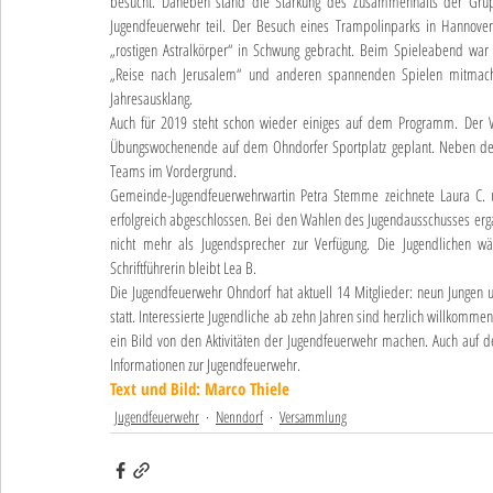
besucht. Daneben stand die Stärkung des Zusammenhalts der Grup
Jugendfeuerwehr teil. Der Besuch eines Trampolinparks in Hannove
„rostigen Astralkörper“ in Schwung gebracht. Beim Spieleabend war
„Reise nach Jerusalem“ und anderen spannenden Spielen mitmache
Jahresausklang.
Auch für 2019 steht schon wieder einiges auf dem Programm. Der Win
Übungswochenende auf dem Ohndorfer Sportplatz geplant. Neben der
Teams im Vordergrund.
Gemeinde-Jugendfeuerwehrwartin Petra Stemme zeichnete Laura C. 
erfolgreich abgeschlossen. Bei den Wahlen des Jugendausschusses ergab
nicht mehr als Jugendsprecher zur Verfügung. Die Jugendlichen wäh
Schriftführerin bleibt Lea B.
Die Jugendfeuerwehr Ohndorf hat aktuell 14 Mitglieder: neun Jungen
statt. Interessierte Jugendliche ab zehn Jahren sind herzlich willkomm
ein Bild von den Aktivitäten der Jugendfeuerwehr machen. Auch auf 
Informationen zur Jugendfeuerwehr.
Text und Bild: Marco Thiele
Jugendfeuerwehr
Nenndorf
Versammlung