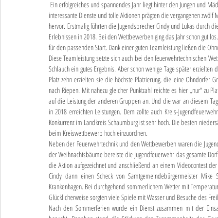
 Ein erfolgreiches und spannendes Jahr liegt hinter den Jungen und Mädchen der Jugendfeuerwehr Ohndorf. Gute Ergebnisse bei Wettbewerben, viele 
interessante Dienste und tolle Aktionen prägten die vergangenen zwölf
hervor. Erstmalig führten die Jugendsprecher Cindy und Lukas durch die
Erlebnissen in 2018. Bei den Wettbewerben ging das Jahr schon gut l
für den passenden Start. Dank einer guten Teamleistung ließen die Ohn
Diese Teamleistung setzte sich auch bei den feuerwehrtechnischen Wet
Schlauch ein gutes Ergebnis. Aber schon wenige Tage später erzielten 
Platz zehn erzielten sie die höchste Platzierung, die eine Ohndorfe
nach Riepen. Mit nahezu gleicher Punktzahl reichte es hier „nur“ zu 
auf die Leistung der anderen Gruppen an. Und die war an diesem Tag ei
in 2018 erreichten Leistungen. Dem zollte auch Kreis-Jugendfeuerweh
Konkurrenz im Landkreis Schaumburg ist sehr hoch. Die besten nieder
beim Kreiswettbewerb hoch einzuordnen.
Neben der Feuerwehrtechnik und den Wettbewerben waren die Jugendli
der Weihnachtsbäume bereiste die Jugendfeuerwehr das gesamte Dorf 
die Aktion aufgezeichnet und anschließend an einem Videocontest de
Cindy dann einen Scheck von Samtgemeindebürgermeister Mike Sch
Krankenhagen. Bei durchgehend sommerlichem Wetter mit Temperaturen
Glücklicherweise sorgten viele Spiele mit Wasser und Besuche des Frei
Nach den Sommerferien wurde ein Dienst zusammen mit der Einsatza