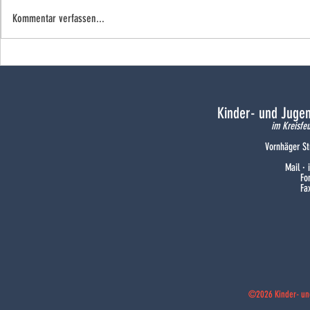
Kommentar verfassen...
Hagenburg/Altenhagen blickt auf
KJF-Tag 2026: 
2025
Versammlung
Kinder- und Juge
im Kreisfe
Vornhäger St
Mail ·
Fo
Fa
©2026 Kinder- un