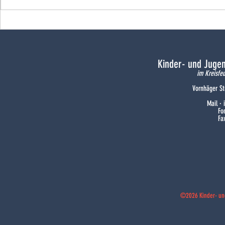
Doppelsieg un
Silberdekoriert und
landesqualifiziert
Kinder- und Juge
im Kreisfe
Vornhäger St
Mail ·
Fo
Fa
©2026 Kinder- un