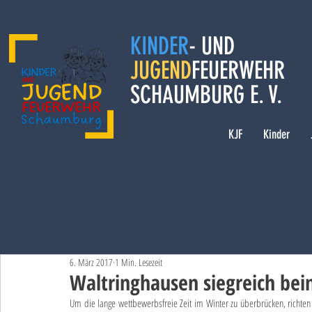
KINDER
- UND
JUGEND
FEUERWEHR
SCHAUMBURG E. V.
KJF
Kinder
6. März 2017
1 Min. Lesezeit
Waltringhausen siegreich b
Um die lange wettbewerbsfreie Zeit im Winter zu überbrücken, richt