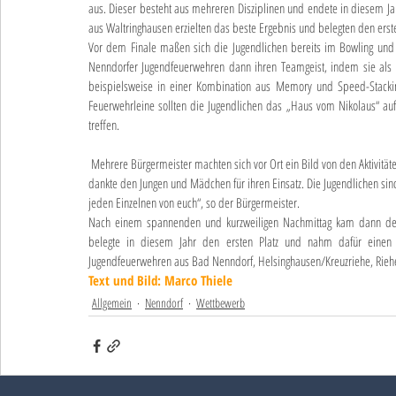
aus. Dieser besteht aus mehreren Disziplinen und endete in diesem Jahr
aus Waltringhausen erzielten das beste Ergebnis und belegten den erste
Vor dem Finale maßen sich die Jugendlichen bereits im Bowling un
Nenndorfer Jugendfeuerwehren dann ihren Teamgeist, indem sie als G
beispielsweise in einer Kombination aus Memory und Speed-Stacking
Feuerwehrleine sollten die Jugendlichen das „Haus vom Nikolaus“ au
treffen.
 Mehrere Bürgermeister machten sich vor Ort ein Bild von den Aktivitäten des Feuerwehrnachwuchses. Samtgemeindebürgermeister Mike Schmidt 
dankte den Jungen und Mädchen für ihren Einsatz. Die Jugendlichen s
jeden Einzelnen von euch“, so der Bürgermeister.
Nach einem spannenden und kurzweiligen Nachmittag kam dann der
belegte in diesem Jahr den ersten Platz und nahm dafür einen Gu
Jugendfeuerwehren aus Bad Nenndorf, Helsinghausen/Kreuzriehe, Riehe
Text und Bild: Marco Thiele
Allgemein
Nenndorf
Wettbewerb