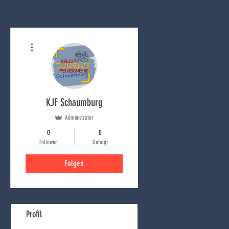
Weitere Optionen
KJF Schaumburg
Administrator
0
0
Follower
Gefolgt
Folgen
Profil