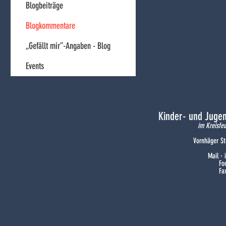
Blogbeiträge
Blogkommentare
„Gefällt mir”-Angaben - Blog
Events
Kinder- und Juge
im Kreisfe
Vornhäger St
Mail ·
Fo
Fa