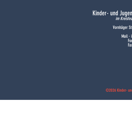
Kinder- und Juge
im Kreisfe
Vornhäger St
Mail ·
Fo
Fa
©2026 Kinder- un