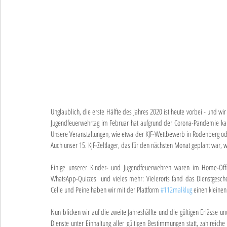
Unglaublich, die erste Hälfte des Jahres 2020 ist heute vorbei - und wi
Jugendfeuerwehrtag im Februar hat aufgrund der Corona-Pandemie kaum
Unsere Veranstaltungen, wie etwa der KJF-Wettbewerb in Rodenberg ode
Auch unser 15. KJF-Zeltlager, das für den nächsten Monat geplant war, wi
Einige unserer Kinder- und Jugendfeuerwehren waren im Home-Offic
WhatsApp-Quizzes  und vieles mehr: Vielerorts fand das Dienstgesch
Celle und Peine haben wir mit der Plattform 
#112malklug
 einen kleinen
Nun blicken wir auf die zweite Jahreshälfte und die gültigen Erlässe u
Dienste unter Einhaltung aller gültigen Bestimmungen statt, zahlreic