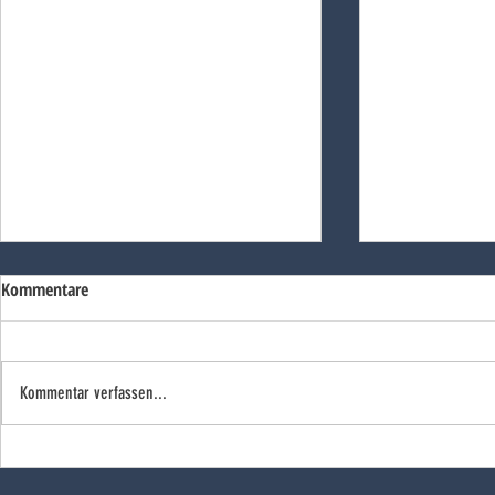
Kommentare
Kommentar verfassen...
Doppelsieg un
Silberdekoriert und
landesqualifiziert