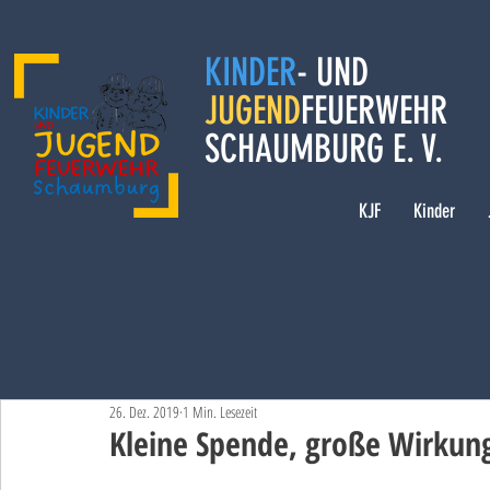
KINDER
- UND
JUGEND
FEUERWEHR
SCHAUMBURG E. V.
KJF
Kinder
26. Dez. 2019
1 Min. Lesezeit
Kleine Spende, große Wirkun