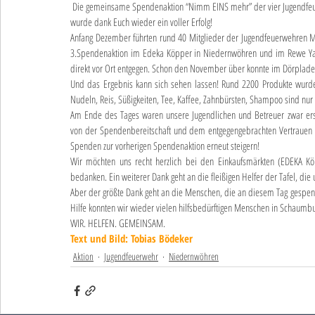
 Die gemeinsame Spendenaktion “Nimm EINS mehr” der vier Jugendfeuerwehren der SG Niedernwöhren zu Gunsten der örtlichen Tafel in Stadthagen 
wurde dank Euch wieder ein voller Erfolg!
Anfang Dezember führten rund 40 Mitglieder der Jugendfeuerwehren 
3.Spendenaktion im Edeka Köpper in Niedernwöhren und im Rewe Ya
direkt vor Ort entgegen. Schon den November über konnte im Dörplad
Und das Ergebnis kann sich sehen lassen! Rund 2200 Produkte wurden
Nudeln, Reis, Süßigkeiten, Tee, Kaffee, Zahnbürsten, Shampoo sind nur e
Am Ende des Tages waren unsere Jugendlichen und Betreuer zwar ersc
von der Spendenbereitschaft und dem entgegengebrachten Vertrauen d
Spenden zur vorherigen Spendenaktion erneut steigern!
Wir möchten uns recht herzlich bei den Einkaufsmärkten (EDEKA K
bedanken. Ein weiterer Dank geht an die fleißigen Helfer der Tafel, die
Aber der größte Dank geht an die Menschen, die an diesem Tag gespend
Hilfe konnten wir wieder vielen hilfsbedürftigen Menschen in Schaum
WIR. HELFEN. GEMEINSAM.
Text und Bild: Tobias Bödeker
Aktion
Jugendfeuerwehr
Niedernwöhren