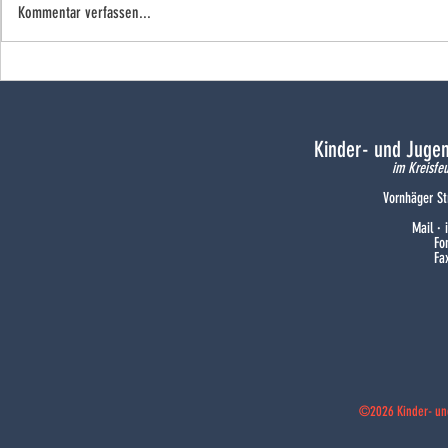
Kommentar verfassen...
Pollhäger Siegesserie hält weiter
JF Pollhagen -
2025
Kinder- und Juge
im Kreisfe
Vornhäger St
Mail ·
Fo
Fa
©2026 Kinder- un