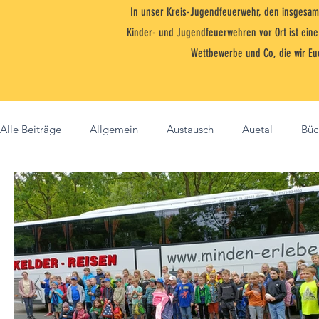
In unser Kreis-Jugendfeuerwehr, den insgesam
Kinder- und Jugendfeuerwehren vor Ort ist ein
Wettbewerbe und Co, die wir Eu
Alle Beiträge
Allgemein
Austausch
Auetal
Büc
Nenndorf
NJF
Integration
Jugendfeuerwehr
Ori-Marsch
Nienstädt
Jugendforum
Flori
Kinderfeuerwehr
Bildung
Brandfloh
Eilsen