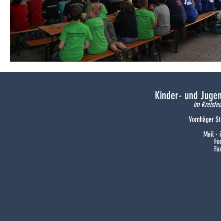
Kinder- und Juge
im Kreisfe
Vornhäger St
Mail ·
Fo
Fa